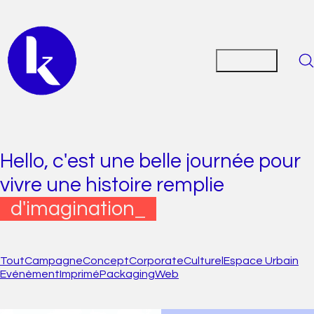
Hello, c'est une belle journée pour
vivre une histoire remplie
d'imagination
_
Tout
Campagne
Concept
Corporate
Culturel
Espace Urbain
Evénèment
Imprimé
Packaging
Web